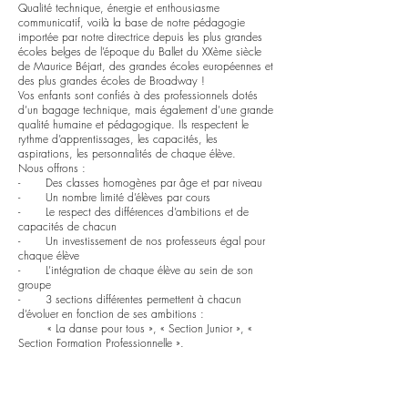
Qualité technique, énergie et enthousiasme
communicatif, voilà la base de notre pédagogie
importée par notre directrice depuis les plus grandes
écoles belges de l’époque du Ballet du XXème siècle
de Maurice Béjart, des grandes écoles européennes et
des plus grandes écoles de Broadway !
Vos enfants sont confiés à des professionnels dotés
d’un bagage technique, mais également d’une grande
qualité humaine et pédagogique. Ils respectent le
rythme d’apprentissages, les capacités, les
aspirations, les personnalités de chaque élève.
Nous offrons :
- Des classes homogènes par âge et par niveau
- Un nombre limité d’élèves par cours
- Le respect des différences d’ambitions et de
capacités de chacun
- Un investissement de nos professeurs égal pour
chaque élève
- L’intégration de chaque élève au sein de son
groupe
- 3 sections différentes permettent à chacun
d’évoluer en fonction de ses ambitions :
« La danse pour tous », « Section Junior », «
Section Formation Professionnelle ».