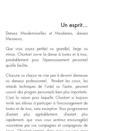
Un esprit...
Dansez Mesdemoiselles et Mesdames, dansez
Messieurs,
Que vous soyez petit(e) ou grand(e), large ou
mince, Choréart ouvre la danse à toutes et à tous,
préalablement pour l’épanouissement personnel
qu’elle facilite.
Chacune ou chacun ne vise pas à devenir danseuse
ou danseur professionnel. Pendant les cours, les
retards techniques de l’un(e) ou l’autre, peuvent
couvrir des progrès personnels bien plus importants.
C’est la raison pour laquelle Choréart a toujours
invité ses élèves à participer à l’encouragement de
toutes et de tous, sans exception. Vous progresserez
d’autant plus agréablement, d’autant plus
rapidement, que vous vous sentirez encouragé(e)
vous-même par vos compagnes et compagnons de
cours. Choréart compte donc aussi sur vous pour