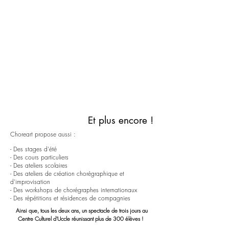
Et plus encore !
Choreart propose aussi :
- Des stages d'été
- Des cours particuliers
- Des ateliers scolaires
- Des ateliers de création chorégraphique et
d'improvisation
- Des workshops de choré
graphes internationaux
- Des répétitions et résidences de compagnies
Ainsi que, tous les deux ans, un spectacle de trois jours au
Centre Culturel d'Uccle réunissant plus de 300 élèves !