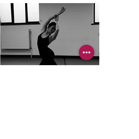
Noémie Doyard a réussit son audition à Paris !
Arrivée chez nous il y a 2 ans pour parfaire sa
formation professionnelle, Noémie a réalisé des
progrès impressionnants ! Sa détermination, son
sérieux et son courage inébranlable ont été la clé
de sa réussite. Elle n'a jamais baissé les bras, et
c'est cette persévérance qui la mène aujourd'hui