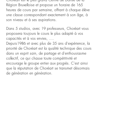
Région Bruxelloise et propose un horaire de 165
heures de cours par semaine, offrant à chaque élève
une classe correspondant exactement à son âge, à
son niveau et à ses aspirations.
Dans 5 studios, avec 19 professeurs, Choréart vous
proposera toujours le cours le plus adapté à vos
capacités et à vos envies, ….
Depuis1986 et avec plus de 35 ans d'expérience, la
priorité de Choréart est la qualité technique des cours
dans un esprit sain, de partage et d'enthousiasme
collectif, ce qui chasse toute compétitivité et
encourage le groupe entier aux progrès. C'est ainsi
que la réputation de Choréart se transmet désormais
de génération en génération.