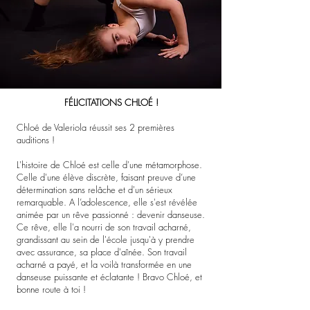
FÉLICITATIONS CHLOÉ !
Chloé de Valeriola réussit ses 2 premières
auditions !
L'histoire de Chloé est celle d'une métamorphose.
Celle d'une élève discrète, faisant preuve d’une
détermination sans relâche et d'un sérieux
remarquable. A l’adolescence, elle s'est révélée
animée par un rêve passionné : devenir danseuse.
Ce rêve, elle l'a nourri de son travail acharné,
grandissant au sein de l'école jusqu'à y prendre
avec assurance, sa place d'aînée. Son travail
acharné a payé, et la voilà transformée en une
danseuse puissante et éclatante ! Bravo Chloé, et
bonne route à toi !