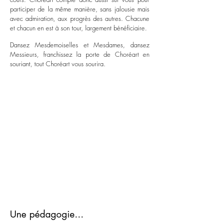
participer de la même manière, sans jalousie mais
avec admiration, aux progrès des autres. Chacune
et chacun en est à son tour, largement bénéficiaire.
Dansez Mesdemoiselles et Mesdames, dansez
Messieurs, franchissez la porte de Choréart en
souriant, tout Choréart vous sourira.
Une pédagogie...