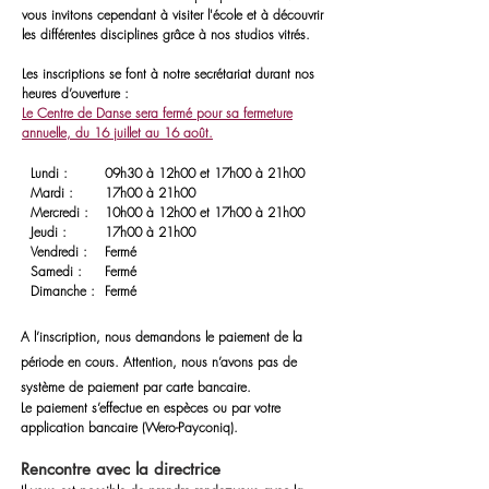
vous invitons cependant à visiter l'école et à découvrir
les différentes
disciplines
grâce à nos studios vitrés.
Les inscri
ptions se font à notre secrétariat durant nos
heures d’ouverture :
Le Centre de Danse sera fermé pour sa fermeture
annuelle, du 16 juillet au 16 août.
Lundi :
09h30 à 12h00 et 17h00 à 21h00
Mardi :
17h00 à 21h00
Horaires d'été
Mercredi :
10h00 à 12h00 et 17h00 à 21h00
Jeudi :
17h00 à 21h00
Vendredi :
Fermé
Samedi :
Fermé
Dimanche :
Fermé
A l’inscription, nous demandons le paiement de la
période en cours.
Attention, nous n’avons pas de
système de paiement par carte bancaire.
Le paiement s’effectue en espèces ou par votre
application bancaire (Wero-Payconiq).
Rencontre avec la directrice