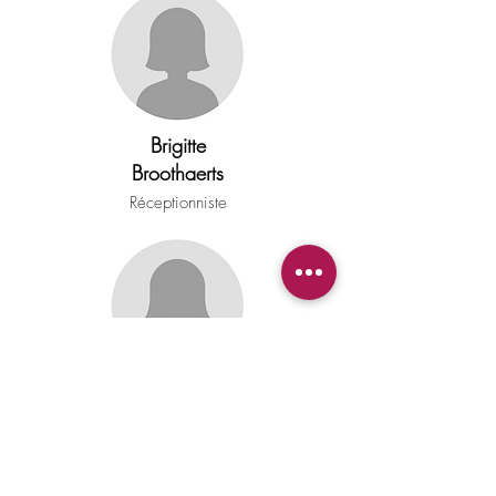
Brigitte
Broothaerts
Réceptionniste
Fanny
Vanbastelaer
Réceptionniste