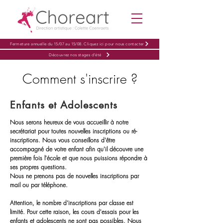
Fermeture annuelle du 15/07 au 15/08. Cliquez ici pour nous contacter
Découvrez nos stages d'été
Comment s'inscrire ?
Enfants et Adolescents
N
ous serons heureux de vous accueillir à notre
secrétariat pour
toutes nouvelles inscriptions ou ré-
inscriptions.
Nous vous conseillons d'être
accompagné de votre enfant afin qu'il découvre une
première fois l'école et que nous puissions répondre à
ses propres questions.
Nous ne prenons pas de nouvelles inscriptions par
mail ou par téléphone.
Attention, le nombre d’inscriptions par classe est
limité. Pour cette raison, les cours d'essais pour les
enfants et adolescents ne sont pas possibles. Nous