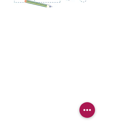
CHOREART asbl
Direction artistique : Colette Coenrae
ts
Chaussée d'alsemberg 985
1180 Uccle
02 332 13 59
choreart@choreart.be
Heures d'ouverture
09h30 - 12h00
Lund
i
16h00 - 21h00
16h00 - 21h00
Mard
i
09h45 - 12h00
Mercredi