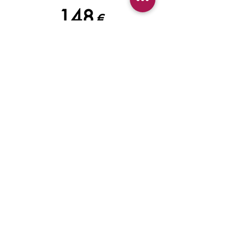
148
€
+ 12€ cotisation annuelle
Valable 6 mois
Go !
30 cours
211
€
+ 12€ cotisation annuelle
Valable 9 mois
Go !