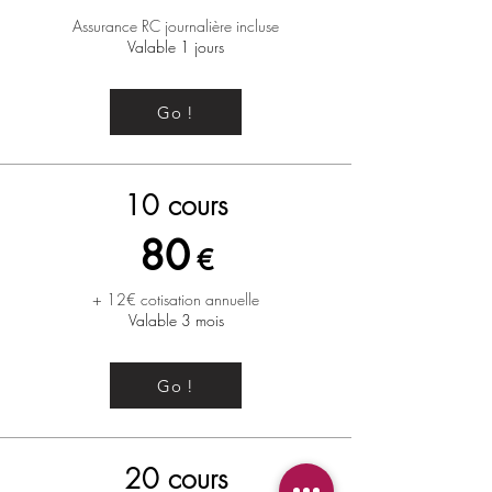
Assurance RC journalière incluse
Valable 1 jours
Go !
10 cours
80
€
+ 12€ cotisation annuelle
Valable 3 mois
Go !
20 cours