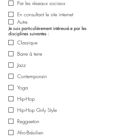
Par les réseaux sociaux
En consultant le site internet
Autre
Je suis particulièrement intéressé.e par les
disciplines suivantes :
Classique
Barre à terre
Jazz
Contemporain
Yoga
Hip-Hop
Hip-Hop Girly Style
Reggaeton
Afro-Brésilien