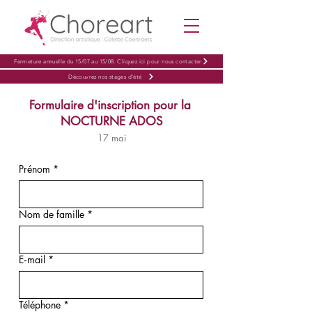
Fermeture annuelle du 15/07 au 15/08. Cliquez ici pour nous contacter
Découvrez nos stages d'été
Formulaire d'inscription pour la
NOCTURNE ADOS
17 mai
Prénom
*
Nom de famille
*
E‑mail
*
Téléphone
*